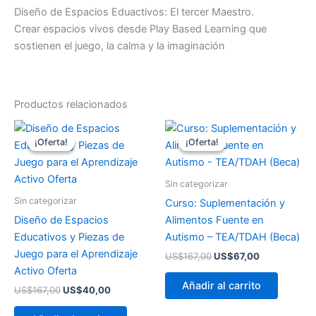
Diseño de Espacios Eduactivos: El tercer Maestro.
Crear espacios vivos desde Play Based Learning que
sostienen el juego, la calma y la imaginación
Productos relacionados
El
El
El
El
precio
precio
precio
precio
¡Oferta!
¡Oferta!
¡Oferta!
¡Oferta!
original
actual
original
actual
era:
es:
era:
es:
US$167,00.
US$40,00.
US$167,00.
US$67,00.
Sin categorizar
Sin categorizar
Curso: Suplementación y
Diseño de Espacios
Alimentos Fuente en
Educativos y Piezas de
Autismo – TEA/TDAH (Beca)
Juego para el Aprendizaje
US$
167,00
US$
67,00
Activo Oferta
Añadir al carrito
US$
167,00
US$
40,00