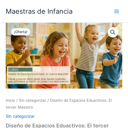
Ir
Maestras de Infancia
al
contenido
El
El
Diseño
de
precio
precio
¡Oferta!
Espacios
original
actual
Eduactivos:
era:
es:
El
US$167,00.
US$67,00.
tercer
Maestro.
cantidad
Inicio
/
Sin categorizar
/ Diseño de Espacios Eduactivos: El
tercer Maestro.
Sin categorizar
Diseño de Espacios Eduactivos: El tercer