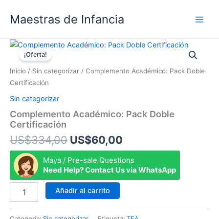
Ir
Maestras de Infancia
al
contenido
El
El
Complemento
Académico:
precio
precio
¡Oferta!
Pack
original
actual
Inicio
/
Sin categorizar
/ Complemento Académico: Pack Doble
Doble
era:
es:
Certificación
Certificación
US$334,00.
US$60,00.
cantidad
Sin categorizar
Complemento Académico: Pack Doble
Certificación
US$
334,00
US$
60,00
Maya / Pre-sale Questions
Need Help? Contact Us via WhatsApp
Añadir al carrito
Categoría:
Sin categorizar
Etiqueta:
TEA