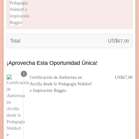
o
a
r
c
i
t
g
u
i
a
n
l
a
e
l
s:
Total
US$
67,00
e
U
r
S
a:
$6
U
7,
¡Aprovecha Esta Oportunidad Única!
S
0
$1
0.
6
1
Certificación de Atelierista en
US$
67,00
7,
0
Arcilla desde le Pedagogía Waldorf
0.
e Inspiración Reggio