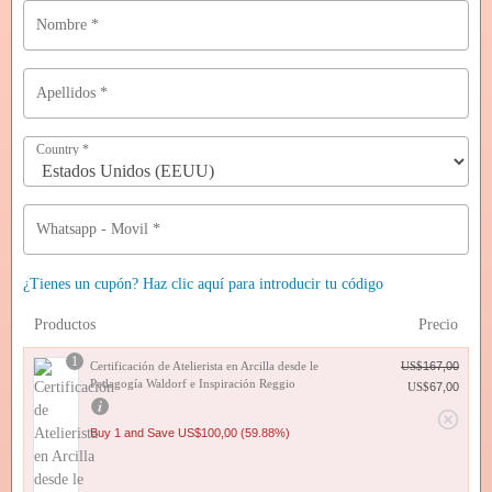
Nombre
*
Apellidos
*
Country
*
Whatsapp - Movil
*
¿Tienes un cupón? Haz clic aquí para introducir tu código
Productos
Precio
1
E
E
Certificación de Atelierista en Arcilla desde le
US$
167,00
l
l
Pedagogía Waldorf e Inspiración Reggio
US$
67,00
p
p
r
r
Buy 1 and Save
US$
100,00
(59.88%)
e
e
c
c
i
i
o
o